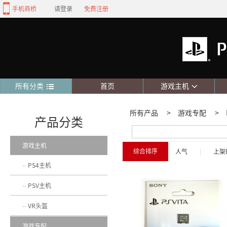
手机商桥
请登录
免费注册
所有分类
首页
游戏主机
所有产品
>
游戏专配
>
产品分类
游戏主机
综合排序
人气
|
上架
PS4主机
PSV主机
VR头盔
游戏专配